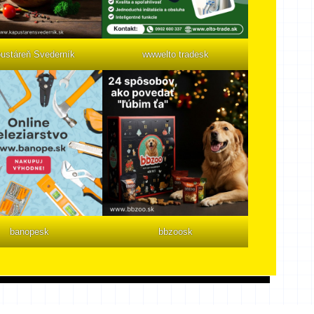
ustáreň Svederník
wwwelto tradesk
banopesk
bbzoosk