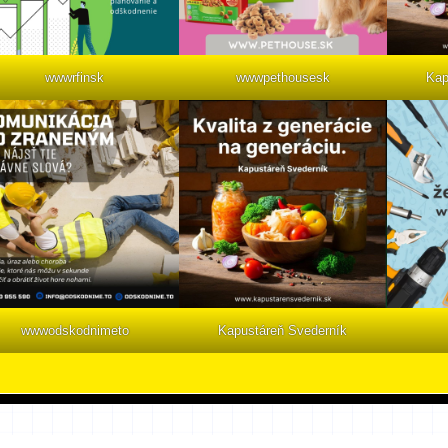
wwwrfinsk
wwwpethousesk
Kap
wwwodskodnimeto
Kapustáreň Svederník