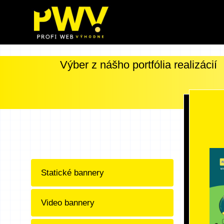
Preskočiť
na
obsah
Výber z nášho portfólia realizácií
Statické bannery
Video bannery