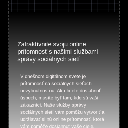
Zatraktívnite svoju online
prítomnosť s našimi službami
správy sociálnych sietí
V dnešnom digitálnom svete je
prítomnosť na sociálnych sieťach
nevyhnutnosťou. Ak chcete dosiahnuť
úspech, musíte byť tam, kde sú vaši
zákazníci. Naše služby správy
sociálnych sietí vám pomôžu vytvoriť a
udržiavať silnú online prítomnosť, ktorá
vám pomôže dosiahnuť vaše ciele.