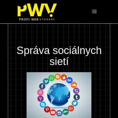
Preskočiť
na
Menu
obsah
Správa sociálnych
sietí