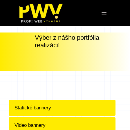
Preskočiť
na
Menu
obsah
Výber z nášho portfólia
realizácií
Statické bannery
Video bannery