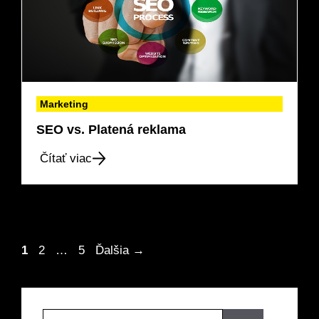
Marketing
SEO vs. Platená reklama
Čítať viac
Stránka
Stránka
Stránka
1
2
…
5
Ďalšia
→
Hľadať: