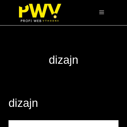
Preskočiť
na
Menu
obsah
dizajn
dizajn