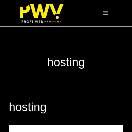
Preskočiť
na
Menu
obsah
hosting
hosting