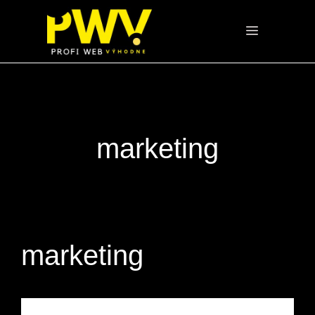
Preskočiť
na
Menu
obsah
marketing
marketing