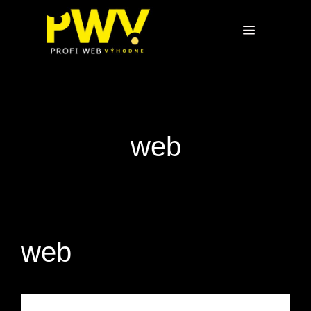
Preskočiť
na
Menu
obsah
web
web