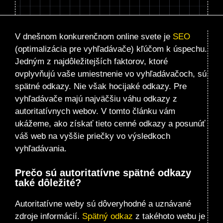
V dnešnom konkurenčnom online svete je
SEO
(optimalizácia pre vyhľadávače) kľúčom k úspechu.
Jedným z najdôležitejších faktorov, ktoré
ovplyvňujú vaše umiestnenie vo vyhľadávačoch, sú
spätné odkazy. Nie však hocijaké odkazy. Pre
vyhľadávače majú najväčšiu váhu odkazy z
autoritatívnych webov. V tomto článku vám
ukážeme, ako získať tieto cenné odkazy a posunúť
váš web na vyššie priečky vo výsledkoch
vyhľadávania.
Prečo sú autoritatívne spätné odkazy
také dôležité?
Autoritatívne weby
sú dôveryhodné a uznávané
zdroje informácií.
Spätný odkaz
z takéhoto webu je