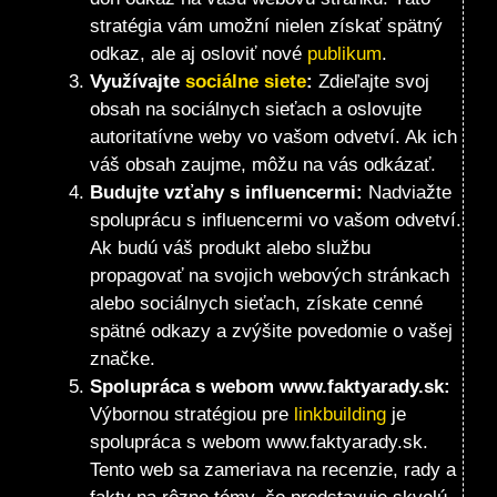
stratégia vám umožní nielen získať spätný
odkaz, ale aj osloviť nové
publikum
.
Využívajte
sociálne siete
:
Zdieľajte svoj
obsah na sociálnych sieťach a oslovujte
autoritatívne weby vo vašom odvetví. Ak ich
váš obsah zaujme, môžu na vás odkázať.
Budujte vzťahy s influencermi:
Nadviažte
spoluprácu s influencermi vo vašom odvetví.
Ak budú váš produkt alebo službu
propagovať na svojich webových stránkach
alebo sociálnych sieťach, získate cenné
spätné odkazy a zvýšite povedomie o vašej
značke.
Spolupráca s webom
www.faktyarady.sk
:
Výbornou stratégiou pre
linkbuilding
je
spolupráca s webom www.faktyarady.sk.
Tento web sa zameriava na recenzie, rady a