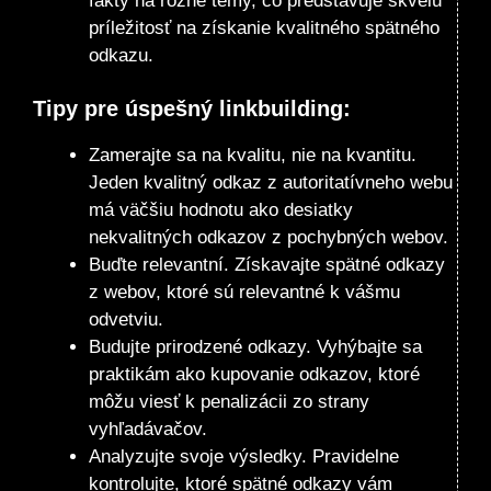
fakty na rôzne témy, čo predstavuje skvelú
príležitosť na získanie kvalitného spätného
odkazu.
Tipy pre úspešný linkbuilding:
Zamerajte sa na kvalitu, nie na kvantitu.
Jeden kvalitný odkaz z autoritatívneho webu
má väčšiu hodnotu ako desiatky
nekvalitných odkazov z pochybných webov.
Buďte relevantní. Získavajte spätné odkazy
z webov, ktoré sú relevantné k vášmu
odvetviu.
Budujte prirodzené odkazy. Vyhýbajte sa
praktikám ako kupovanie odkazov, ktoré
môžu viesť k penalizácii zo strany
vyhľadávačov.
Analyzujte svoje výsledky. Pravidelne
kontrolujte, ktoré spätné odkazy vám