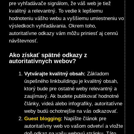
pre vyhľadávače signálom, že váš web je tiež
kvalitný a relevantný. To vedie k lepšiemu
hodnoteniu vášho webu a vyššiemu umiestneniu vo
výsledkoch vyhľadávania. Okrem toho,
autoritatívne odkazy vám môžu priniesť aj cennú
návštevnosť.
Ako získať spätné odkazy z
autoritatívnych webov?
Vytvárajte kvalitný obsah:
Základom
úspešného linkbuildingu je kvalitný obsah,
ktorý bude pre ostatné weby relevantný a
zaujímavý. Ak budete publikovať hodnotné
články, videá alebo infografiky, autoritatívne
weby budú ochotnejšie na vás odkazovať.
Guest blogging
:
Napíšte článok pre
autoritatívny web vo vašom odvetví a vložte
doň odkaz na vašu webovú stránku. Táto