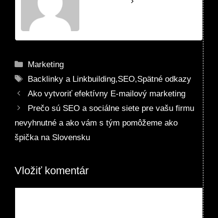
See Full Bio
Kategórie
Marketing
Značky
Backlinky a Linkbuilding
,
SEO
,
Spätné odkazy
Ako vytvoriť efektívny E-mailový marketing
Prečo sú SEO a sociálne siete pre vašu firmu
nevyhnutné a ako vám s tým pomôžeme ako
špička na Slovensku
Vložiť komentár
Komentár