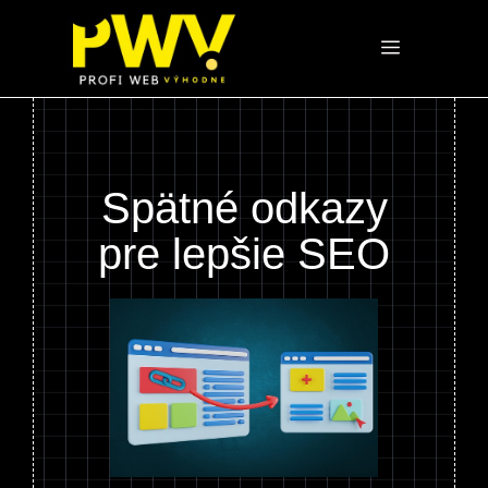
Preskočiť
na
Menu
obsah
Spätné odkazy
pre lepšie SEO