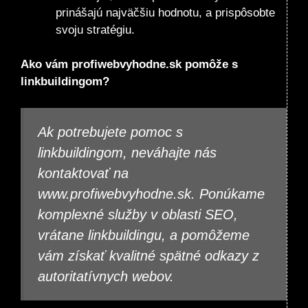
prinášajú najväčšiu hodnotu, a prispôsobte
svoju stratégiu.
Ako vám profiwebvyhodne.sk pomôže s
linkbuildingom?
Ak potrebujete pomoc s
linkbuildingom, neváhajte nás
kontaktovať na
www.profiwebvyhodne.sk
. Ponúkame
komplexné služby v oblasti SEO,
vrátane linkbuildingu, a pomôžeme
vám získať kvalitné spätné odkazy z
autoritatívnych webov.