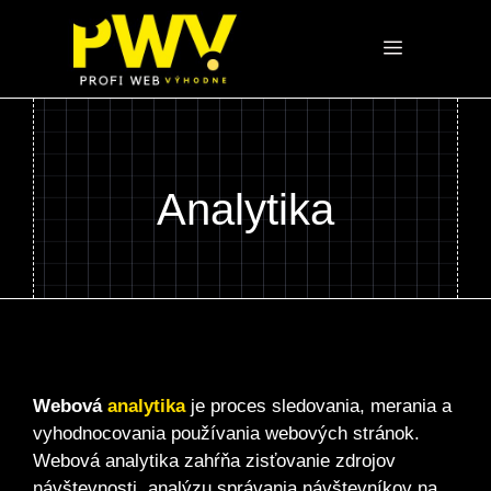
Preskočiť
na
Menu
obsah
Analytika
Webová
analytika
je proces sledovania, merania a
vyhodnocovania používania webových stránok.
Webová analytika zahŕňa zisťovanie zdrojov
návštevnosti, analýzu správania návštevníkov na