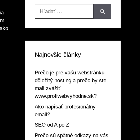
Hľadať:
ia
ím
 ako
Najnovšie články
Prečo je pre vašu webstránku
dôležitý hosting a prečo by ste
mali zvážiť
www.profiwebvyhodne.sk?
Ako napísať profesionálny
email?
SEO od A po Z
Prečo sú spätné odkazy na vás