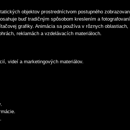
statických objektov prostredníctvom postupného zobrazovan
a dosahuje buď tradičným spôsobom kreslením a fotografovan
ítačovej grafiky. Animácia sa používa v rôznych oblastiach,
eohrách, reklamách a vzdelávacích materiáloch.
cií, videí a marketingových materiálov.
.
rmácie.
.