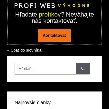
Hľadáte
profíkov
? Neváhajte
nás kontaktovať.
Kontaktovať
« Späť do slovníka
Hľadať:
Najnovšie články