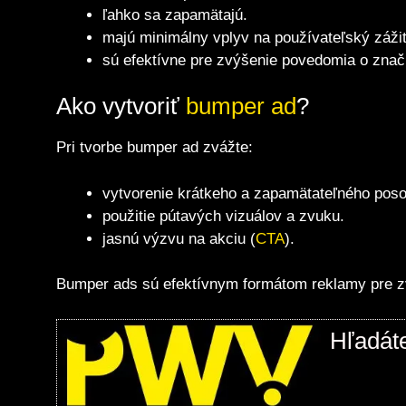
ľahko sa zapamätajú.
majú minimálny vplyv na používateľský záži
sú efektívne pre zvýšenie povedomia o znač
Ako vytvoriť
bumper ad
?
Pri tvorbe bumper ad zvážte:
vytvorenie krátkeho a zapamätateľného poso
použitie pútavých vizuálov a zvuku.
jasnú výzvu na akciu (
CTA
).
Bumper ads sú efektívnym formátom reklamy pre zv
Hľadát