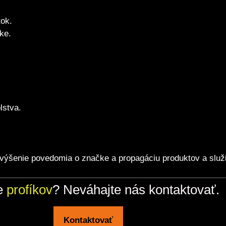
tok.
ke.
lstva.
ýšenie povedomia o značke a propagáciu produktov a služ
e
profíkov
? Neváhajte nás kontaktovať.
Kontaktovať