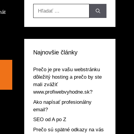
Hľadať:
mát
Najnovšie články
Prečo je pre vašu webstránku
dôležitý hosting a prečo by ste
mali zvážiť
www.profiwebvyhodne.sk?
Ako napísať profesionálny
email?
SEO od A po Z
Prečo sú spätné odkazy na vás