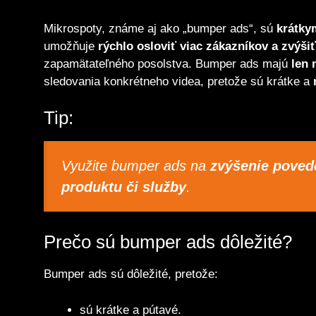
Mikrospoty, známe aj ako „bumper ads“, sú
krátky
umožňuje
rýchlo osloviť viac zákazníkov a zvýš
zapamätateľného posolstva. Bumper ads majú
len 
sledovania konkrétneho videa, pretože sú krátke a
Tip:
Využite bumper ads na
zvýšenie poved
produktu či služby
.
Prečo sú bumper ads dôležité?
Bumper ads sú dôležité, pretože:
sú krátke a pútavé.