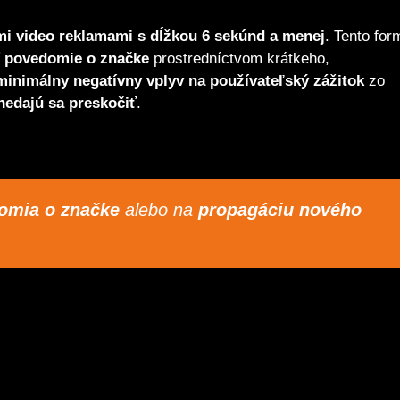
mi video reklamami s dĺžkou 6 sekúnd a menej
. Tento for
iť povedomie o značke
prostredníctvom krátkeho,
minimálny negatívny vplyv na používateľský zážitok
zo
nedajú sa preskočiť
.
omia o značke
alebo na
propagáciu nového