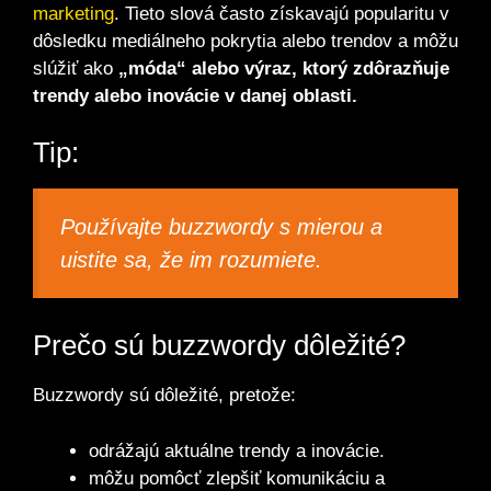
marketing
. Tieto slová často získavajú popularitu v
dôsledku mediálneho pokrytia alebo trendov a môžu
slúžiť ako
„móda“ alebo výraz, ktorý zdôrazňuje
trendy alebo inovácie v danej oblasti.
Tip:
Používajte buzzwordy s mierou a
uistite sa, že im rozumiete.
Prečo sú buzzwordy dôležité?
Buzzwordy sú dôležité, pretože:
odrážajú aktuálne trendy a inovácie.
môžu pomôcť zlepšiť komunikáciu a