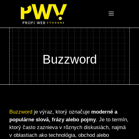
Preskočiť
na
Menu
obsah
Buzzword
Buzzword
je výraz, ktorý označuje
moderné a
populárne slová, frázy alebo pojmy
. Je to termín,
ktorý často zaznieva v rôznych diskusiách, najmä
v oblastiach ako technológia, obchod alebo