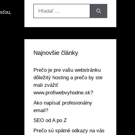
Hľadať:
sťou,
Najnovšie články
Prečo je pre vašu webstránku
dôležitý hosting a prečo by ste
mali zvážiť
www.profiwebvyhodne.sk?
Ako napísať profesionálny
email?
SEO od A po Z
Prečo sú spätné odkazy na vás