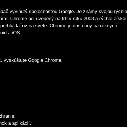
adač vyvinutý spoločnosťou Google. Je známy svojou rýchlo
ím. Chrome bol uvedený na trh v roku 2008 a rýchlo získal
h prehliadačov na svete. Chrome je dostupný na rôznych
oid a iOS.
ač, vyskúšajte Google Chrome.
zhranie.
ok a aplikácií.