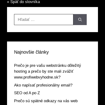
« Späť do slovníka
Hľadať:
Najnovšie články
Prečo je pre vašu webstránku dôležitý
hosting a prečo by ste mali zvážiť
www.profiwebvyhodne.sk?
Ako napísať profesionálny email?
SEO od A po Z
Prečo sú spätné odkazy na vás web