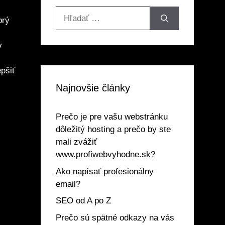
Hľadať:
orý
v
pšiť
Najnovšie články
Prečo je pre vašu webstránku
dôležitý hosting a prečo by ste
mali zvážiť
www.profiwebvyhodne.sk?
Ako napísať profesionálny
email?
SEO od A po Z
Prečo sú spätné odkazy na vás