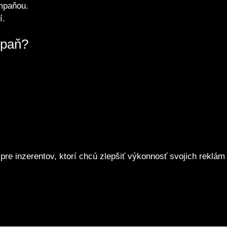
ampaňou.
í.
mpaň?
e inzerentov, ktorí chcú zlepšiť výkonnosť svojich reklám