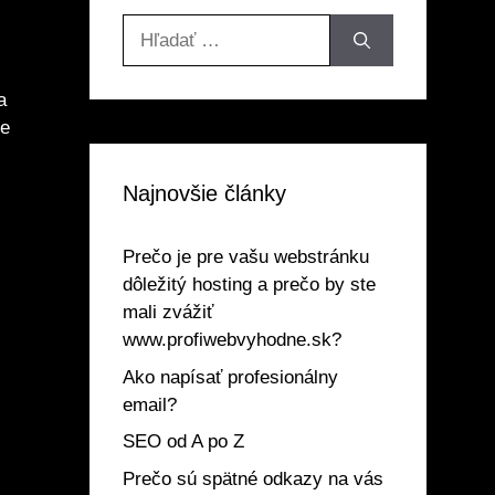
Hľadať:
a
ie
Najnovšie články
Prečo je pre vašu webstránku
dôležitý hosting a prečo by ste
mali zvážiť
www.profiwebvyhodne.sk?
Ako napísať profesionálny
email?
SEO od A po Z
Prečo sú spätné odkazy na vás