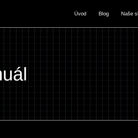
Úvod
Blog
Naše s
nuál