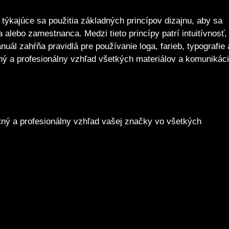
ýkajúce sa použitia základných princípov dizajnu, aby sa
 alebo zamestnanca. Medzi tieto princípy patrí intuitívnosť,
uál zahŕňa pravidlá pre používanie loga, farieb, typografie 
ný a profesionálny vzhľad všetkých materiálov a komunikác
entný a profesionálny vzhľad vašej značky vo všetkých