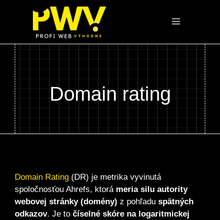
Preskočiť
na
Menu
obsah
Domain rating
Domain Rating
(DR) je metrika vyvinutá
spoločnosťou Ahrefs, ktorá
meria silu autority
webovej stránky (domény)
z pohľadu
spätných
odkazov
. Je to
číselné skóre na logaritmickej