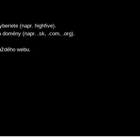
beriete (napr. highfive).
domény (napr. .sk, .com, .org).
každého webu.