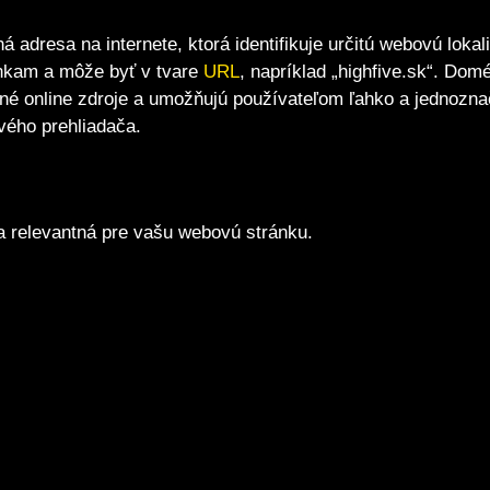
adresa na internete, ktorá identifikuje určitú webovú lokali
ánkam a môže byť v tvare
URL
, napríklad „highfive.sk“. Dom
né online zdroje a umožňujú používateľom ľahko a jednozn
ového prehliadača.
 a relevantná pre vašu webovú stránku.