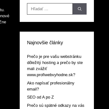
Hľadať:
tu.
énové
ačne
Najnovšie články
Prečo je pre vašu webstránku
dôležitý hosting a prečo by ste
mali zvážiť
www.profiwebvyhodne.sk?
Ako napísať profesionálny
email?
SEO od A po Z
Prečo sú spätné odkazy na vás