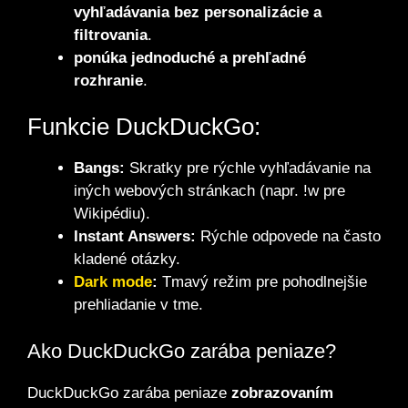
vyhľadávania bez personalizácie a
filtrovania
.
ponúka jednoduché a prehľadné
rozhranie
.
Funkcie DuckDuckGo:
Bangs:
Skratky pre rýchle vyhľadávanie na
iných webových stránkach (napr. !w pre
Wikipédiu).
Instant Answers:
Rýchle odpovede na často
kladené otázky.
Dark mode
:
Tmavý režim pre pohodlnejšie
prehliadanie v tme.
Ako DuckDuckGo zarába peniaze?
DuckDuckGo zarába peniaze
zobrazovaním