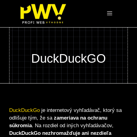
Preskočiť
na
Menu
obsah
DuckDuckGO
DuckDuckGo
je internetový vyhľadávač, ktorý sa
odlišuje tým, že sa
zameriava na ochranu
súkromia
. Na rozdiel od iných vyhľadávačov,
DuckDuckGo nezhromažďuje ani nezdieľa