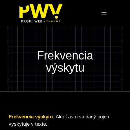
Preskočiť
na
Menu
obsah
Frekvencia
výskytu
Frekvencia výskytu
:
Ako často sa daný pojem
vyskytuje v texte.