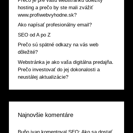
Prečo je pre vašu webstránku dôležitý
hosting a prečo by ste mali zvážiť
www.profiwebvyhodne.sk?
Ako napísať profesionálny email?
SEO od A po Z
Prečo sú spätné odkazy na vás web
dôležité?
Webstránka je ako vaša digitálna predajňa.
Prečo investovať do jej dokonalosti a
neustálej aktualizácie?
Najnovšie komentáre
Buňo ivan
komentoval
SEO: Ako sa dostať