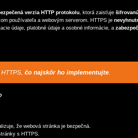
ezpečená verzia HTTP protokolu
, ktorá zaisťuje
šifrovanú
čom používateľa a webovým serverom. HTTPS je
nevyhnut
vacie údaje, platobné údaje a osobné informácie, a
zabezpeč
a HTTPS,
čo najskôr ho implementujte
.
?
izuje, že webová stránka je bezpečná.
stránky s HTTPS.