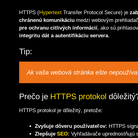
HTTPS (
Hypertext
Transfer Protocol Secure) je
zab
chránenú komunikáciu
medzi webovým prehliada
pre ochranu citlivých informácií
, ako sú prihlaso
integritu dát a autentifikáciu servera
.
Tip:
Ak vaša webová stránka ešte nepoužív
Prečo je
HTTPS protokol
dôležitý
HTTPS protokol je dôležitý, pretože:
Zvyšuje dôveru používateľov:
HTTPS signal
Zlepšuje
SEO
:
Vyhľadávače uprednostňujú 