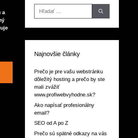
Hľadať:
 a
ný
uje
Najnovšie články
Prečo je pre vašu webstránku
dôležitý hosting a prečo by ste
mali zvážiť
www.profiwebvyhodne.sk?
Ako napísať profesionálny
email?
SEO od A po Z
Prečo sú spätné odkazy na vás