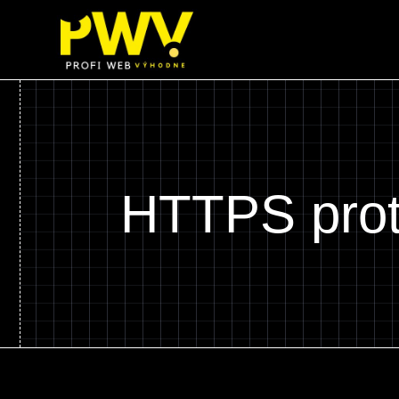
Preskočiť
na
obsah
HTTPS prot