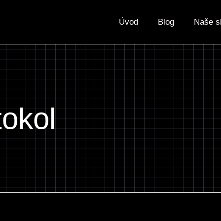
Úvod
Blog
Naše s
okol