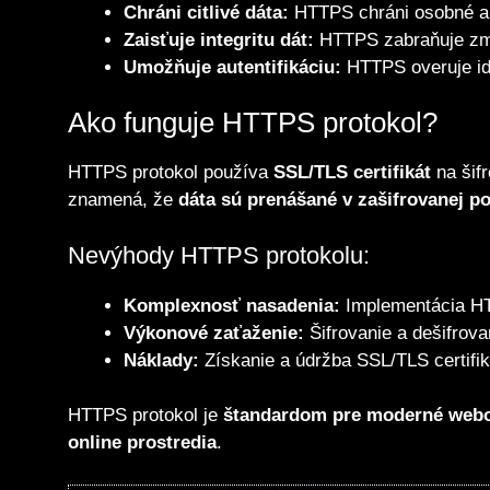
Chráni citlivé dáta:
HTTPS chráni osobné a 
Zaisťuje integritu dát:
HTTPS zabraňuje zme
Umožňuje autentifikáciu:
HTTPS overuje id
Ako funguje HTTPS protokol?
HTTPS protokol používa
SSL/TLS certifikát
na šif
znamená, že
dáta sú prenášané v zašifrovanej p
Nevýhody HTTPS protokolu:
Komplexnosť nasadenia:
Implementácia HT
Výkonové zaťaženie:
Šifrovanie a dešifrova
Náklady:
Získanie a údržba SSL/TLS certifi
HTTPS protokol je
štandardom pre moderné webo
online prostredia
.