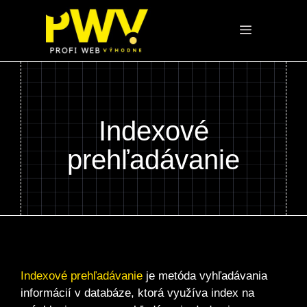
Preskočiť
na
Menu
obsah
Indexové
prehľadávanie
Indexové prehľadávanie
je metóda vyhľadávania
informácií v databáze, ktorá využíva index na