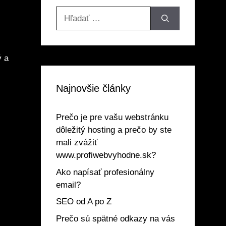
Hľadať:
ý a
Najnovšie články
Prečo je pre vašu webstránku
dôležitý hosting a prečo by ste
mali zvážiť
www.profiwebvyhodne.sk?
Ako napísať profesionálny
email?
SEO od A po Z
Prečo sú spätné odkazy na vás