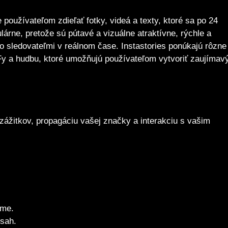
používateľom zdieľať fotky, videá a texty, ktoré sa po 24
árne, pretože sú pútavé a vizuálne atraktívne, rýchle a
o sledovateľmi v reálnom čase. Instastories ponúkajú rôzne
GIFy a hudbu, ktoré umožňujú používateľom vytvoriť zaujímav
zážitkov, propagáciu vašej značky a interakciu s vašim
ame.
bsah.