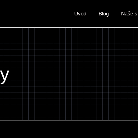
Úvod
Blog
Naše s
ry