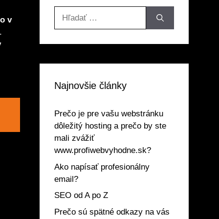
Hľadať:
o v
.
v
Najnovšie články
Prečo je pre vašu webstránku
dôležitý hosting a prečo by ste
mali zvážiť
www.profiwebvyhodne.sk?
Ako napísať profesionálny
email?
SEO od A po Z
Prečo sú spätné odkazy na vás