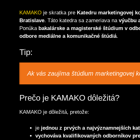
KAMAKO
je skratka pre
Katedru marketingovej ko
Bratislave
. Táto katedra sa zameriava na
výučbu a
Ponúka
bakalárske a magisterské štúdium v odb
odbore mediálne a komunikačné štúdiá
.
Tip:
Ak vás zaujíma štúdium marketingovej 
Prečo je KAMAKO dôležitá?
KAMAKO je dôležitá, pretože:
je
jednou z prvých a najvýznamnejších ka
vychováva kvalifikovaných odborníkov pr