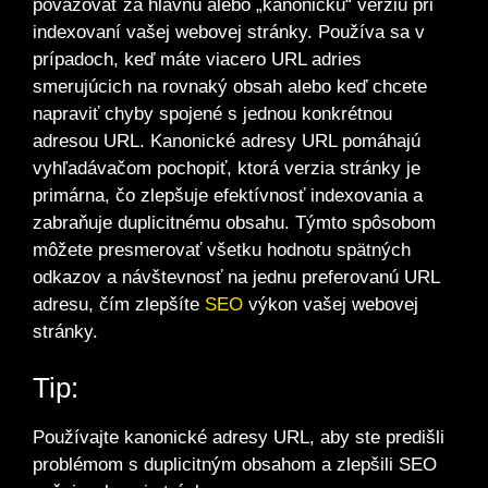
považovať za hlavnú alebo „kanonickú“ verziu pri
indexovaní vašej webovej stránky. Používa sa v
prípadoch, keď máte viacero URL adries
smerujúcich na rovnaký obsah alebo keď chcete
napraviť chyby spojené s jednou konkrétnou
adresou URL. Kanonické adresy URL pomáhajú
vyhľadávačom pochopiť, ktorá verzia stránky je
primárna, čo zlepšuje efektívnosť indexovania a
zabraňuje duplicitnému obsahu. Týmto spôsobom
môžete presmerovať všetku hodnotu spätných
odkazov a návštevnosť na jednu preferovanú URL
adresu, čím zlepšíte
SEO
výkon vašej webovej
stránky.
Tip:
Používajte kanonické adresy URL, aby ste predišli
problémom s duplicitným obsahom a zlepšili SEO