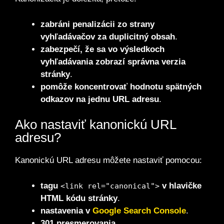
zabráni penalizácii zo strany
vyhľadávačov za duplicitný obsah
.
zabezpečí, že sa vo výsledkoch
vyhľadávania zobrazí správna verzia
stránky
.
pomôže koncentrovať hodnotu spätných
odkazov na jednu URL adresu
.
Ako nastaviť kanonickú URL
adresu?
Kanonickú URL adresu môžete nastaviť pomocou:
tagu
v hlavičke
<link rel="canonical">
HTML kódu stránky
.
nastavenia v
Google Search Console
.
301 presmerovania
.