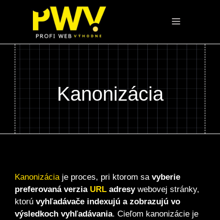
Preskočiť
na
Menu
obsah
Kanonizácia
Kanonizácia
je proces, pri ktorom sa
vyberie
preferovaná verzia
URL
adresy
webovej stránky,
ktorú
vyhľadávače indexujú a zobrazujú vo
výsledkoch vyhľadávania
. Cieľom kanonizácie je