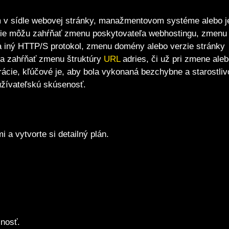
v sídle webovej stránky, manažmentovom systéme alebo j
ácie môžu zahŕňať zmenu poskytovateľa webhostingu, zmenu
a iný HTTP/S protokol, zmenu domény alebo verzie stránky
ia zahŕňať zmenu štruktúry
URL
adries, či už pri zmene ale
ácie, kľúčové je, aby bola vykonaná bezchybne a starostliv
žívateľskú skúsenosť.
 a vytvorte si detailný plán.
čnosť.