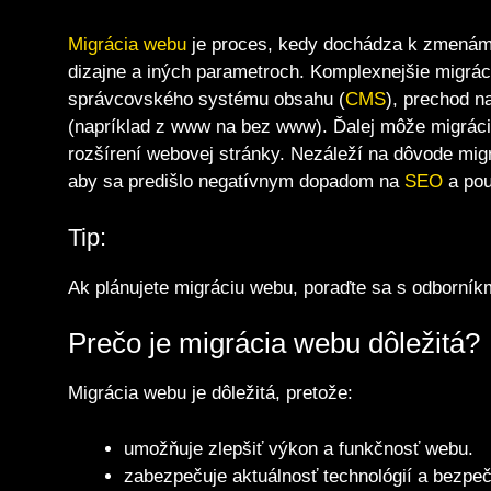
Migrácia webu
je proces, kedy dochádza k zmenám 
dizajne a iných parametroch. Komplexnejšie migr
správcovského systému obsahu (
CMS
), prechod n
(napríklad z www na bez www). Ďalej môže migrác
rozšírení webovej stránky. Nezáleží na dôvode migr
aby sa predišlo negatívnym dopadom na
SEO
a pou
Tip:
Ak plánujete migráciu webu, poraďte sa s odborníkmi
Prečo je migrácia webu dôležitá?
Migrácia webu je dôležitá, pretože:
umožňuje zlepšiť výkon a funkčnosť webu.
zabezpečuje aktuálnosť technológií a bezpe