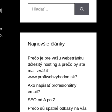
Hľadať:
ej
bo
o,
Najnovšie články
Prečo je pre vašu webstránku
dôležitý hosting a prečo by ste
mali zvážiť
www.profiwebvyhodne.sk?
Ako napísať profesionálny
email?
SEO od A po Z
Prečo sú spätné odkazy na vás