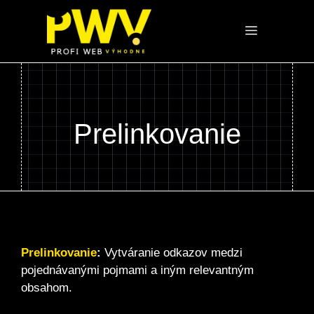
Preskočiť
na
Menu
obsah
Prelinkovanie
Prelinkovanie
:
Vytváranie odkazov medzi
pojednávanými pojmami a iným relevantným
obsahom.