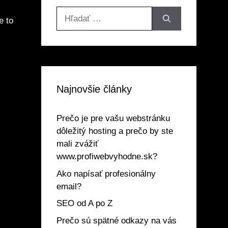
Hľadať:
e to
Najnovšie články
Prečo je pre vašu webstránku
dôležitý hosting a prečo by ste
mali zvážiť
www.profiwebvyhodne.sk?
Ako napísať profesionálny
email?
SEO od A po Z
Prečo sú spätné odkazy na vás