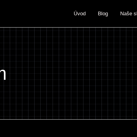
Úvod
Blog
Naše s
m