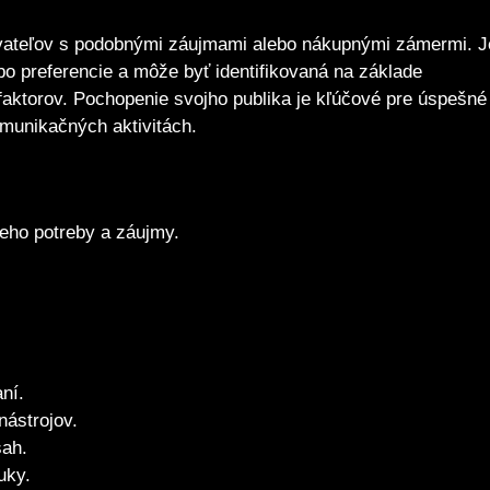
ívateľov s podobnými záujmami alebo nákupnými zámermi. J
bo preferencie a môže byť identifikovaná na základe
faktorov. Pochopenie svojho publika je kľúčové pre úspešné
omunikačných aktivitách.
jeho potreby a záujmy.
ní.
nástrojov.
sah.
uky.