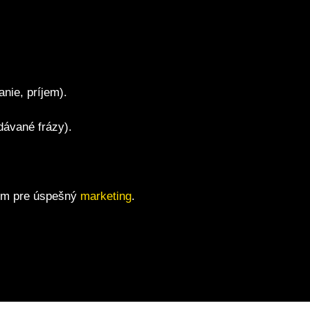
nie, príjem).
dávané frázy).
dom pre úspešný
marketing
.