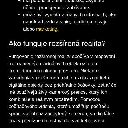
má potenciál zmeniť spôsob, akým sa
učíme, pracujeme a zabávame.
môže byť využitá v rôznych oblastiach, ako
napríklad vzdelávanie, medicína, dizajn
alebo
marketing
.
Ako funguje rozšírená realita?
Fungovanie rozšírenej reality spočíva v mapovaní
trojrozmerných virtuálnych objektov a ich
premietaní do reálneho priestoru. Niektoré
zariadenia s rozšírenou realitou zobrazujú tieto
digitálne objekty cez priehľadné šošovky, zatiaľ čo
iné používajú živý kamerový prenos, ktorý ich
kombinuje s reálnym prostredím. Pomocou
počítačového videnia, ktoré umožňuje počítaču
spracovať obraz zachytený kamerou, sa digitálne
prvky precízne umiestnia do fyzického sveta.