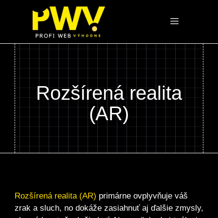
Preskočiť
na
Menu
obsah
Rozšírená realita
(AR)
Rozšírená realita (AR)
primárne ovplyvňuje váš
zrak a sluch, no dokáže zasiahnuť aj ďalšie zmysly,