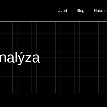
Úvod
Blog
Naše s
nalýza