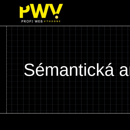
Preskočiť
na
obsah
Sémantická a