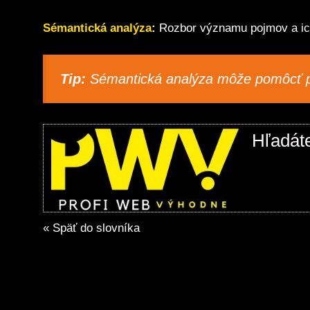
Sémantická analýza
:
Rozbor významu pojmov a ic
Tip:
Sémantická analýza môže pomôcť pri
Hľadát
« Späť do slovníka