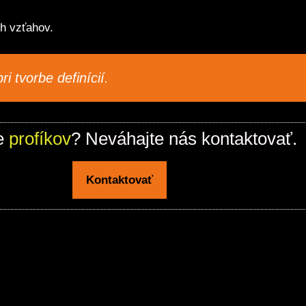
h vzťahov.
 tvorbe definícií.
e
profíkov
? Neváhajte nás kontaktovať.
Kontaktovať