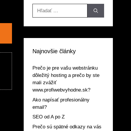
Hľadať:
Najnovšie články
Prečo je pre vašu webstránku
dôležitý hosting a prečo by ste
mali zvážiť
www.profiwebvyhodne.sk?
Ako napísať profesionálny
email?
SEO od A po Z
Prečo sú spätné odkazy na vás