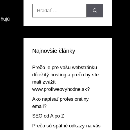
Hľadať:
vňujú
Najnovšie články
Prečo je pre vašu webstránku
dôležitý hosting a prečo by ste
mali zvážiť
www.profiwebvyhodne.sk?
Ako napísať profesionálny
email?
SEO od A po Z
Prečo sú spätné odkazy na vás