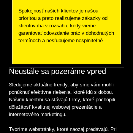
Spokojnosť našich klientov je našou
prioritou a preto realizujeme zákazky od
klientov iba v rozsahu, kedy vieme
garantovať odovzdanie prác v dohodnutých
termínoch a nesľubujeme nesplniteľné
Neustále sa pozeráme vpred
Sledujeme aktuálne trendy, aby sme vám mohli
ponúknuť efektívne riešenia, ktoré idú s dobou.
Našimi klientmi sa stávajú firmy, ktoré pochopili
dôležitosť kvalitnej webovej prezentácie a
internetového marketingu.
Tvoríme webstránky, ktoré naozaj predávajú. Pri