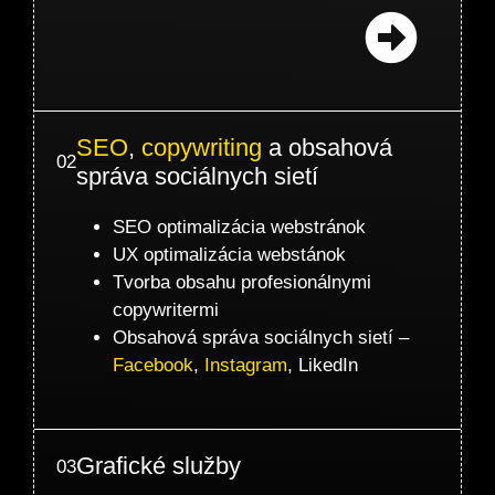
SEO
,
copywriting
a obsahová
02
správa sociálnych sietí
SEO optimalizácia webstránok
UX optimalizácia webstánok
Tvorba obsahu profesionálnymi
copywritermi
Obsahová správa sociálnych sietí –
Facebook
,
Instagram
, LikedIn
Grafické služby
03