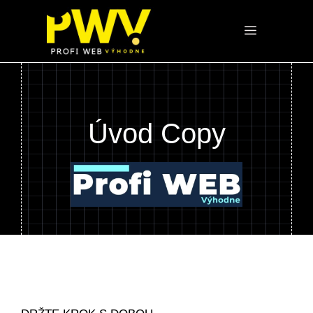
Preskočiť
na
Menu
obsah
Úvod Copy