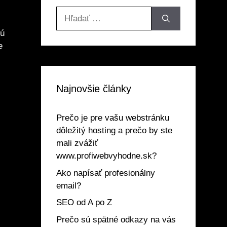
Hľadať:
jú
e
Najnovšie články
Prečo je pre vašu webstránku
dôležitý hosting a prečo by ste
mali zvážiť
www.profiwebvyhodne.sk?
Ako napísať profesionálny
email?
SEO od A po Z
Prečo sú spätné odkazy na vás