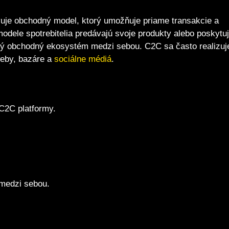
uje obchodný model, ktorý umožňuje priame transakcie a
odele spotrebitelia predávajú svoje produkty alebo poskytu
ký obchodný ekosystém medzi sebou. C2C sa často realizuj
weby, bazáre a
sociálne médiá
.
 C2C platformy.
medzi sebou.