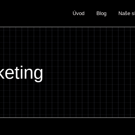
Úvod
Blog
Naše s
eting