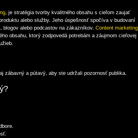
ing
, je stratégia tvorby kvalitného obsahu s cieľom zaujať
produktu alebo služby. Jeho úspešnosť spočíva v budovaní
, blogov alebo podcastov na zákazníkov.
Content
marketing
ného obsahu, ktorý zodpovedá potrebám a záujmom cieľovej
užieb.
e aj zábavný a pútavý, aby ste udržali pozornosť publika.
tý?
dbore.
sť.