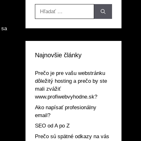
Hľadať:
sa
Najnovšie články
Prečo je pre vašu webstránku
dôležitý hosting a prečo by ste
mali zvážiť
www.profiwebvyhodne.sk?
Ako napísať profesionálny
email?
SEO od A po Z
Prečo sú spätné odkazy na vás