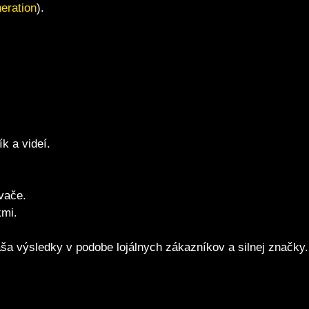
eration
).
k a videí.
vače.
kmi.
náša výsledky v podobe lojálnych zákazníkov a silnej značky.