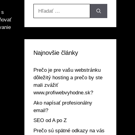
Hľadať:
 s
ňovať
vanie
Najnovšie články
Prečo je pre vašu webstránku
dôležitý hosting a prečo by ste
mali zvážiť
www.profiwebvyhodne.sk?
Ako napísať profesionálny
email?
SEO od A po Z
Prečo sú spätné odkazy na vás