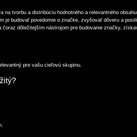
va na tvorbu a distribúciu hodnotného a relevantného obsahu
ľom je budovať povedomie o značke, zvyšovať dôveru a posil
 čoraz dôležitejším nástrojom pre budovanie značky, získa
relevantný pre vašu cieľovú skupinu.
žitý?
h.