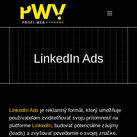
Preskočiť
na
Menu
obsah
LinkedIn Ads
LinkedIn Ads
je reklamný formát, ktorý umožňuje
používateľom zviditeľňovať svoju prítomnosť na
platforme
LinkedIn
, budovať potenciálne záujmy
(leads) a zvyšovať povedomie o svojej značke.