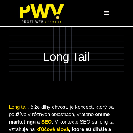
Preskočiť
na
Menu
obsah
Long Tail
Long tail
, čiže dlhý chvost, je koncept, ktorý sa
používa v rôznych oblastiach, vrátane
online
marketingu a
SEO
. V kontexte SEO sa long tail
vzťahuje na
kľúčové slová
, ktoré sú dlhšie a