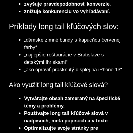
zvyšuje pravdepodobnosť konverzie
.
znižuje konkurenciu vo vyhľadávaní
.
Príklady long tail kľúčových slov:
„dámske zimné bundy s kapucňou červenej
farby“
„najlepšie reštaurácie v Bratislave s
detskými ihriskami“
„ako opraviť prasknutý displej na iPhone 13“
Ako využiť long tail kľúčové slová?
Vytvárajte obsah zameraný na špecifické
témy a problémy.
Používajte long tail kľúčové slová v
nadpisoch, meta popisoch a v texte.
Optimalizujte svoje stránky pre