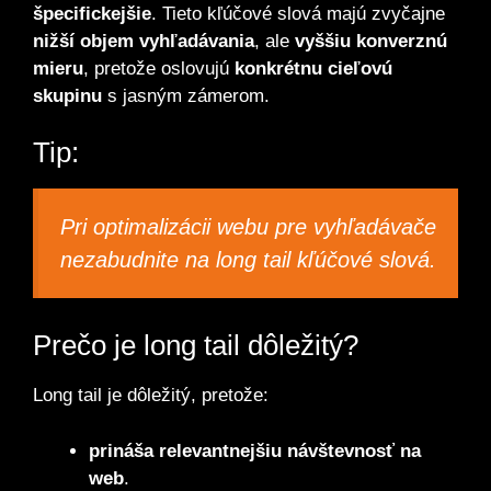
špecifickejšie
. Tieto kľúčové slová majú zvyčajne
nižší objem vyhľadávania
, ale
vyššiu konverznú
mieru
, pretože oslovujú
konkrétnu cieľovú
skupinu
s jasným zámerom.
Tip:
Pri optimalizácii webu pre vyhľadávače
nezabudnite na long tail kľúčové slová.
Prečo je long tail dôležitý?
Long tail je dôležitý, pretože:
prináša relevantnejšiu návštevnosť na
web
.