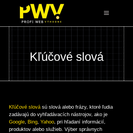
Preskočiť
na
Menu
obsah
Kľúčové slová
Kľúčové slová
sú slová alebo frázy, ktoré ľudia
zadávajú do vyhľadávacích nástrojov, ako je
Google
,
Bing
,
Yahoo
, pri hľadaní informácií,
produktov alebo služieb. Výber správnych