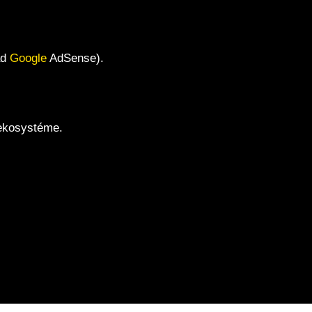
ad
Google
AdSense).
 ekosystéme.