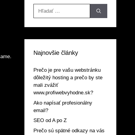
Hľadať:
Najnovšie články
lame.
Prečo je pre vašu webstránku
dôležitý hosting a prečo by ste
mali zvážiť
www.profiwebvyhodne.sk?
Ako napísať profesionálny
email?
SEO od A po Z
Prečo sú spätné odkazy na vás