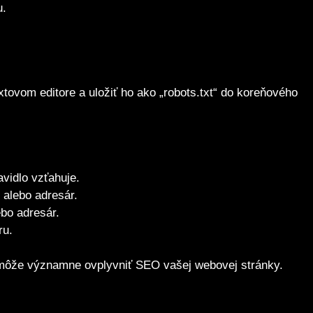
u.
tovom editore a uložiť ho ako „robots.txt“ do koreňového
avidlo vzťahuje.
 alebo adresár.
ebo adresár.
ru.
rý môže významne ovplyvniť SEO vašej webovej stránky.