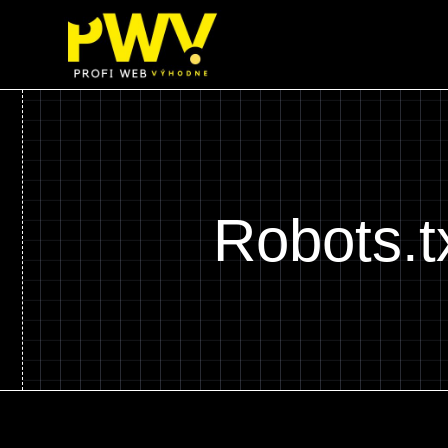
Preskočiť
na
obsah
Robots.t