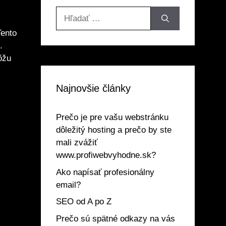
Hľadať:
Tento
.
ôžu
Najnovšie články
Prečo je pre vašu webstránku
dôležitý hosting a prečo by ste
mali zvážiť
www.profiwebvyhodne.sk?
Ako napísať profesionálny
email?
SEO od A po Z
Prečo sú spätné odkazy na vás