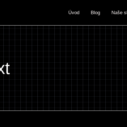
Úvod
Blog
Naše s
xt