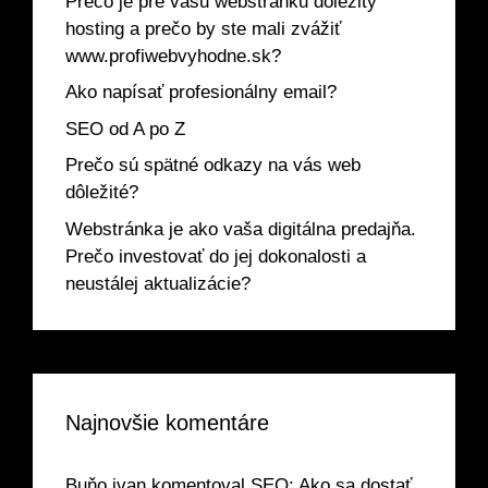
Prečo je pre vašu webstránku dôležitý
hosting a prečo by ste mali zvážiť
www.profiwebvyhodne.sk?
Ako napísať profesionálny email?
SEO od A po Z
Prečo sú spätné odkazy na vás web
dôležité?
Webstránka je ako vaša digitálna predajňa.
Prečo investovať do jej dokonalosti a
neustálej aktualizácie?
Najnovšie komentáre
Buňo ivan
komentoval
SEO: Ako sa dostať