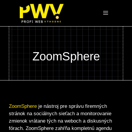
Preskočiť
na
Menu
obsah
ZoomSphere
ZoomSphere
je nástroj pre správu firemných
stránok na sociálnych sieťach a monitorovanie
zmienok vrátane tých na weboch a diskusných
fórach. ZoomSphere zahŕňa kompletnú agendu