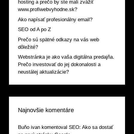
hosting a prečo by ste mali zvážiť
www.profiwebvyhodne.sk?
Ako napísať profesionálny email?
SEO od A po Z
Prečo sú spätné odkazy na vás web
dôležité?
Webstránka je ako vaša digitálna predajňa.
Prečo investovať do jej dokonalosti a
neustálej aktualizácie?
Najnovšie komentáre
Buňo ivan
komentoval
SEO: Ako sa dostať