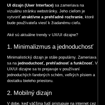
UI dizajn (User Interface)
sa zameriava na
vizuálnu stránku webstránky. Jeho cieľom je
vytvoriť
atraktívne a prehľadné rozhranie
, ktoré
bude používateľa viesť k žiadanému cieľu.
Aké sú aktuálne trendy v UX/UI dizajne?
1. Minimalizmus a jednoduchosť
Minimalistický dizajn je stále populárny. Zameriava
sa na
jednoduchosť, prehľadnosť a funkčnosť
. V
UX/UI dizajne sa to prejavuje v používaní
jednoduchých farebných schém, veľkých písiem a
dostatku bieleho priestoru.
2. Mobilný dizajn
V dobe, keď väčšina ľudí pristupuje na internet cez