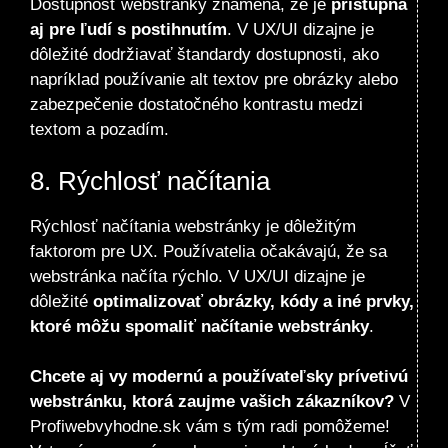
Dostupnosť
webstránky
znamená, že je
prístupná
aj pre ľudí s postihnutím
. V UX/UI dizajne je
dôležité dodržiavať štandardy dostupnosti, ako
napríklad používanie alt textov pre obrázky alebo
zabezpečenie dostatočného kontrastu medzi
textom a pozadím.
8. Rýchlosť načítania
Rýchlosť načítania webstránky je dôležitým
faktorom pre UX. Používatelia očakávajú, že sa
webstránka načíta rýchlo. V UX/UI dizajne je
dôležité
optimalizovať obrázky, kódy a iné prvky,
ktoré môžu spomaliť načítanie webstránky
.
Chcete aj vy modernú a používateľsky prívetivú
webstránku, ktorá zaujme vašich zákazníkov?
V
Profiwebvyhodne.sk vám s tým radi pomôžeme!