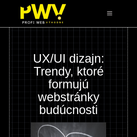
Preskočiť
na
Menu
obsah
UX/UI dizajn:
Trendy, ktoré
formujú
webstránky
budúcnosti