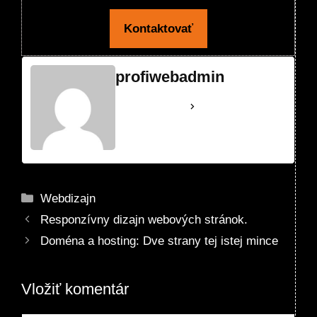
Kontaktovať
profiwebadmin
See Full Bio
Kategórie
Webdizajn
Responzívny dizajn webových stránok.
Doména a hosting: Dve strany tej istej mince
Vložiť komentár