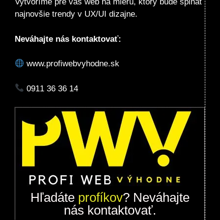
Vytvoríme pre vás web na mieru, ktorý bude spĺňať
najnovšie trendy v UX/UI dizajne.
Neváhajte nás kontaktovať:
www.profiwebvyhodne.sk
0911 36 36 14
Hľadáte
profíkov
? Neváhajte
nás kontaktovať.