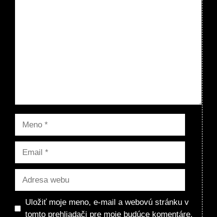
Komentár
Meno
Email
Adresa
webu
Uložiť moje meno, e-mail a webovú stránku v
tomto prehliadači pre moje budúce komentáre.