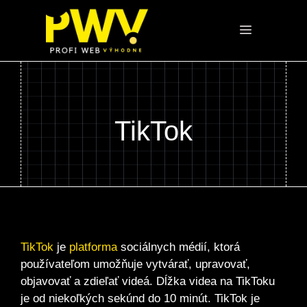
Preskočiť
na
Menu
obsah
TikTok
TikTok
je
platforma
sociálnych médií, ktorá
používateľom umožňuje vytvárať, upravovať,
objavovať a zdieľať videá. Dĺžka videa na TikToku
je od niekoľkých sekúnd do 10 minút. TikTok je